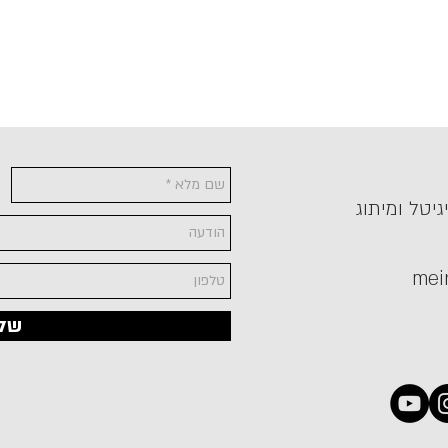
גיטל ומיתוג
mei
של